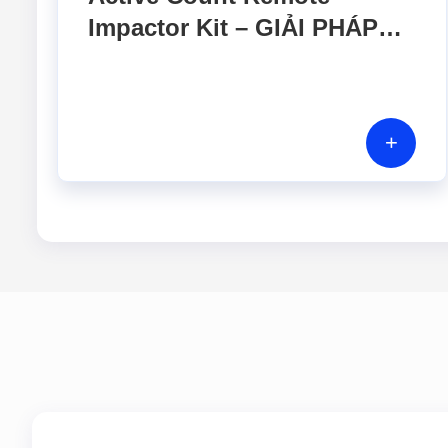
Impactor Kit – GIẢI PHÁP
LẤY MẪU VI SINH LINH
HOẠT CHO PHÒNG SẠCH
+