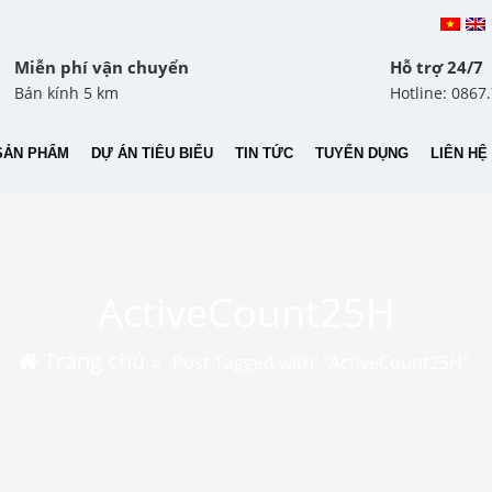
Miễn phí vận chuyển
Hỗ trợ 24/7
Bán kính 5 km
Hotline: 0867
SẢN PHẨM
DỰ ÁN TIÊU BIỂU
TIN TỨC
TUYỂN DỤNG
LIÊN HỆ
ActiveCount25H
Trang chủ
»
Post Tagged with: "ActiveCount25H"