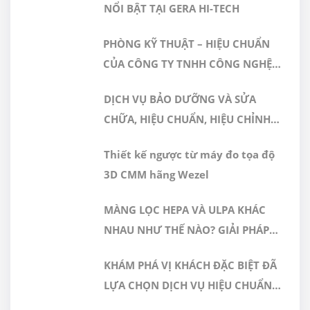
NỔI BẬT TẠI GERA HI-TECH
PHÒNG KỸ THUẬT – HIỆU CHUẨN
CỦA CÔNG TY TNHH CÔNG NGHỆ
CAO GERA VIỆT NAM ĐƯỢC CÔNG
DỊCH VỤ BẢO DƯỠNG VÀ SỬA
NHẬN ĐÁP ỨNG TIÊU CHUẨN
CHỮA, HIỆU CHUẨN, HIỆU CHỈNH
ISO/IEC 17025:2017
MÁY ĐO 3D CMM
Thiết kế ngược từ máy đo tọa độ
3D CMM hãng Wezel
MÀNG LỌC HEPA VÀ ULPA KHÁC
NHAU NHƯ THẾ NÀO? GIẢI PHÁP
NÀO PHÙ HỢP CHO PHÒNG SẠCH
KHÁM PHÁ VỊ KHÁCH ĐẶC BIỆT ĐÃ
DƯỢC PHẨM
LỰA CHỌN DỊCH VỤ HIỆU CHUẨN
TẠI GERA HI-TECH