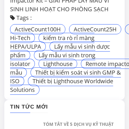
Impactor Kit – GIẢI PHÁP LẤY MẪU VI
SINH LINH HOẠT CHO PHÒNG SẠCH
Tags :
ActiveCount100H
ActiveCount25H
Hi-Tech
kiểm tra rò rỉ màng
HEPA/ULPA
Lấy mẫu vi sinh dược
phẩm
Lấy mẫu vi sinh trong
isolator
Lighthouse
Remote impacto
mẫu
Thiết bị kiểm soát vi sinh GMP &
ISO
Thiết bị Lighthouse Worldwide
Solutions
TIN TỨC MỚI
TÓM TẮT VỀ 5 DỊCH VỤ KỸ THUẬT