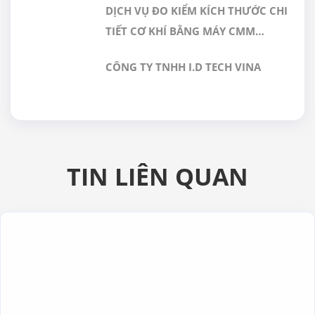
DỊCH VỤ ĐO KIỂM KÍCH THƯỚC CHI
TIẾT CƠ KHÍ BẰNG MÁY CMM
CHÍNH XÁC CAO TẠI GERA HI-TECH
CÔNG TY TNHH I.D TECH VINA
VIỆT NAM
TIN LIÊN QUAN