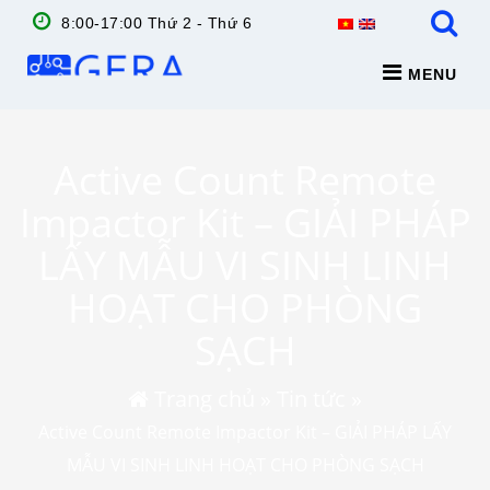
8:00-17:00 Thứ 2 - Thứ 6
MENU
Active Count Remote
Impactor Kit – GIẢI PHÁP
LẤY MẪU VI SINH LINH
HOẠT CHO PHÒNG
SẠCH
Trang chủ
»
Tin tức
»
Active Count Remote Impactor Kit – GIẢI PHÁP LẤY
MẪU VI SINH LINH HOẠT CHO PHÒNG SẠCH