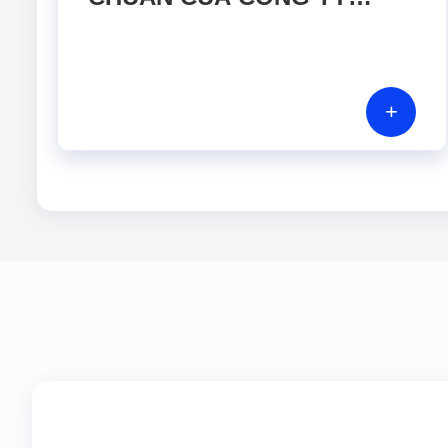
TNHH CÔNG NGHỆ CAO
GERA VIỆT NAM ĐƯỢC
CÔNG NHẬN ĐÁP ỨNG
+
TIÊU CHUẨN ISO/IEC
17025:2017