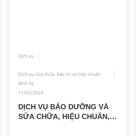
Dịch vụ
Dịch vụ sửa chữa, bảo trì và hiệu chuẩn
định kỳ
11/03/2024
DỊCH VỤ BẢO DƯỠNG VÀ
SỬA CHỮA, HIỆU CHUẨN,
HIỆU CHỈNH MÁY ĐẾM HẠT
TRONG KHÔNG KHÍ