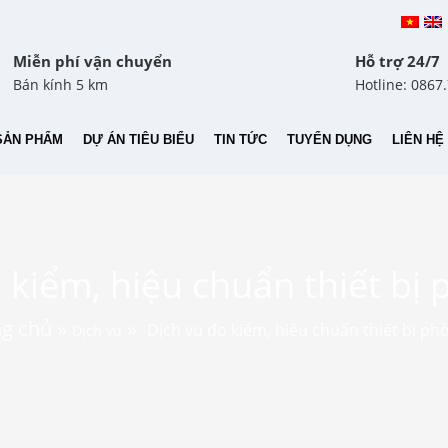
Miễn phí vận chuyển
Hỗ trợ 24/7
Bán kính 5 km
Hotline: 0867
SẢN PHẨM
DỰ ÁN TIÊU BIỂU
TIN TỨC
TUYỂN DỤNG
LIÊN HỆ
 kiểm, hiệu chuẩn thiết bị
g chủ
»
»
Dịch vụ đo kiểm, hiệu chuẩn thiết bị ph
Dịch vụ