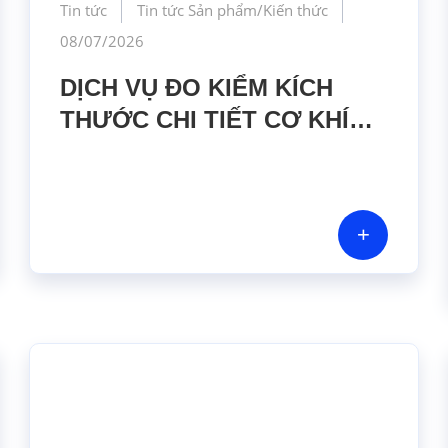
Tin tức
Tin tức Sản phẩm/Kiến thức
08/07/2026
DỊCH VỤ ĐO KIỂM KÍCH
THƯỚC CHI TIẾT CƠ KHÍ
BẰNG MÁY CMM CHÍNH
XÁC CAO TẠI GERA HI-
TECH VIỆT NAM
+