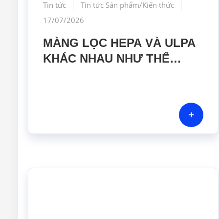
Tin tức
Tin tức Sản phẩm/Kiến thức
17/07/2026
MÀNG LỌC HEPA VÀ ULPA
KHÁC NHAU NHƯ THẾ
NÀO? GIẢI PHÁP NÀO PHÙ
HỢP CHO PHÒNG SẠCH
DƯỢC PHẨM
+