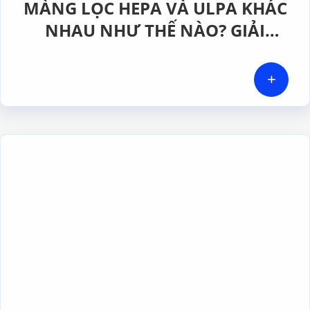
MÀNG LỌC HEPA VÀ ULPA KHÁC
NHAU NHƯ THẾ NÀO? GIẢI
PHÁP NÀO PHÙ HỢP CHO
PHÒNG SẠCH DƯỢC PHẨM
+