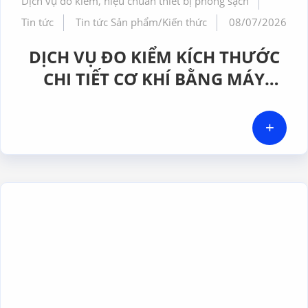
Dịch vụ đo kiểm, hiệu chuẩn thiết bị phòng sạch
Tin tức
Tin tức Sản phẩm/Kiến thức
08/07/2026
DỊCH VỤ ĐO KIỂM KÍCH THƯỚC
CHI TIẾT CƠ KHÍ BẰNG MÁY
CMM CHÍNH XÁC CAO TẠI GERA
HI-TECH VIỆT NAM
+