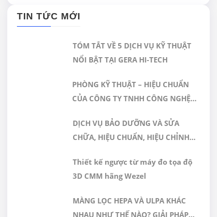
TIN TỨC MỚI
TÓM TẮT VỀ 5 DỊCH VỤ KỸ THUẬT
NỔI BẬT TẠI GERA HI-TECH
PHÒNG KỸ THUẬT – HIỆU CHUẨN
CỦA CÔNG TY TNHH CÔNG NGHỆ
CAO GERA VIỆT NAM ĐƯỢC CÔNG
DỊCH VỤ BẢO DƯỠNG VÀ SỬA
NHẬN ĐÁP ỨNG TIÊU CHUẨN
CHỮA, HIỆU CHUẨN, HIỆU CHỈNH
ISO/IEC 17025:2017
MÁY ĐO 3D CMM
Thiết kế ngược từ máy đo tọa độ
3D CMM hãng Wezel
MÀNG LỌC HEPA VÀ ULPA KHÁC
NHAU NHƯ THẾ NÀO? GIẢI PHÁP