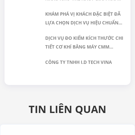
NÀO PHÙ HỢP CHO PHÒNG SẠCH
KHÁM PHÁ VỊ KHÁCH ĐẶC BIỆT ĐÃ
DƯỢC PHẨM
LỰA CHỌN DỊCH VỤ HIỆU CHUẨN
TẠI GERA HI-TECH
DỊCH VỤ ĐO KIỂM KÍCH THƯỚC CHI
TIẾT CƠ KHÍ BẰNG MÁY CMM
CHÍNH XÁC CAO TẠI GERA HI-TECH
CÔNG TY TNHH I.D TECH VINA
VIỆT NAM
TIN LIÊN QUAN