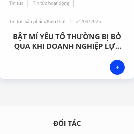
Tin tức
Tin tức hoạt động
Tin tức Sản phẩm/Kiến thức
21/04/2026
BẬT MÍ YẾU TỐ THƯỜNG BỊ BỎ
QUA KHI DOANH NGHIỆP LỰA
CHỌN MÁY ĐẾM HẠT TIỂU PHÂN
+
ĐỐI TÁC