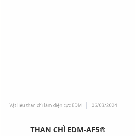
Vật liệu than chì làm điện cực EDM
06/03/2024
THAN CHÌ EDM-AF5®