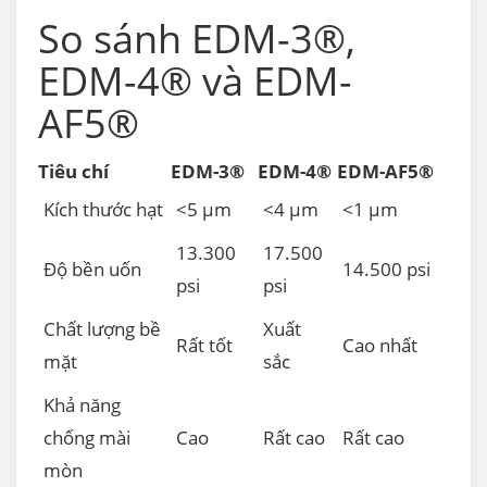
So sánh EDM-3®,
EDM-4® và EDM-
AF5®
Tiêu chí
EDM-3®
EDM-4®
EDM-AF5®
Kích thước hạt
<5 µm
<4 µm
<1 µm
13.300
17.500
Độ bền uốn
14.500 psi
psi
psi
Chất lượng bề
Xuất
Rất tốt
Cao nhất
mặt
sắc
Khả năng
chống mài
Cao
Rất cao
Rất cao
mòn