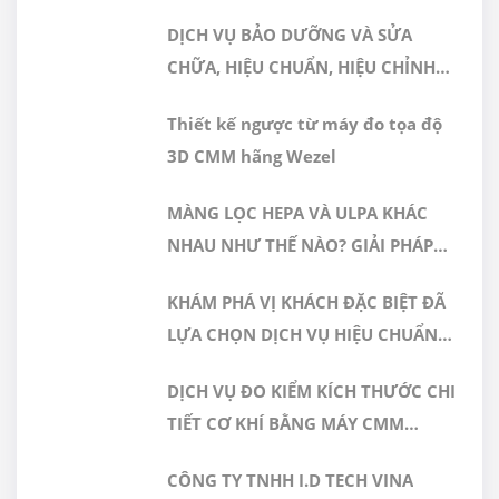
CAO GERA VIỆT NAM ĐƯỢC CÔNG
DỊCH VỤ BẢO DƯỠNG VÀ SỬA
NHẬN ĐÁP ỨNG TIÊU CHUẨN
CHỮA, HIỆU CHUẨN, HIỆU CHỈNH
ISO/IEC 17025:2017
MÁY ĐO 3D CMM
Thiết kế ngược từ máy đo tọa độ
3D CMM hãng Wezel
MÀNG LỌC HEPA VÀ ULPA KHÁC
NHAU NHƯ THẾ NÀO? GIẢI PHÁP
NÀO PHÙ HỢP CHO PHÒNG SẠCH
KHÁM PHÁ VỊ KHÁCH ĐẶC BIỆT ĐÃ
DƯỢC PHẨM
LỰA CHỌN DỊCH VỤ HIỆU CHUẨN
TẠI GERA HI-TECH
DỊCH VỤ ĐO KIỂM KÍCH THƯỚC CHI
TIẾT CƠ KHÍ BẰNG MÁY CMM
CHÍNH XÁC CAO TẠI GERA HI-TECH
CÔNG TY TNHH I.D TECH VINA
VIỆT NAM