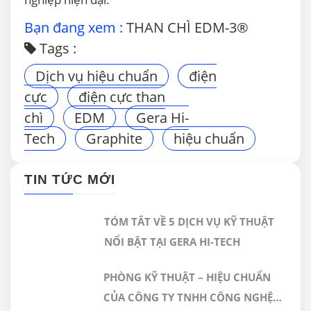
Bạn đang xem :
THAN CHÌ EDM-3®
Tags :
Dịch vụ hiệu chuẩn
điện
cực
điện cực than
chì
EDM
Gera Hi-
Tech
Graphite
hiệu chuẩn
TIN TỨC MỚI
TÓM TẮT VỀ 5 DỊCH VỤ KỸ THUẬT
NỔI BẬT TẠI GERA HI-TECH
PHÒNG KỸ THUẬT – HIỆU CHUẨN
CỦA CÔNG TY TNHH CÔNG NGHỆ