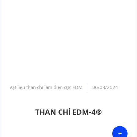
Vật liệu than chì làm điện cực EDM
06/03/2024
THAN CHÌ EDM-4®
+