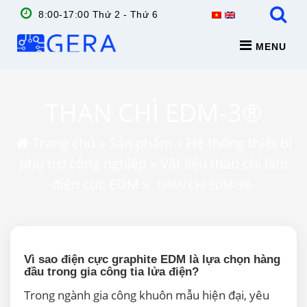
8:00-17:00 Thứ 2 - Thứ 6
MENU
THAN CHÌ EDM-3®
Trang chủ
»
Sản phẩm
»
Hệ thống thiết bị
phụ trợ công nghiệp
»
Vật liệu than chì làm
điện cực EDM
»
THAN CHÌ EDM-3®
Vì sao điện cực graphite EDM là lựa chọn hàng
đầu trong gia công tia lửa điện?
Trong ngành gia công khuôn mẫu hiện đại, yêu