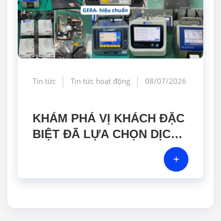
Tin tức
Tin tức hoạt động
08/07/2026
KHÁM PHÁ VỊ KHÁCH ĐẶC
BIỆT ĐÃ LỰA CHỌN DỊCH
VỤ HIỆU CHUẨN TẠI GERA
+
HI-TECH