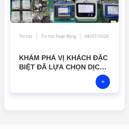
Tin tức
Tin tức hoạt động
08/07/2026
KHÁM PHÁ VỊ KHÁCH ĐẶC
BIỆT ĐÃ LỰA CHỌN DỊCH
VỤ HIỆU CHUẨN TẠI GERA
+
HI-TECH