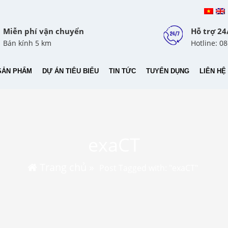
Miễn phí vận chuyển
Hỗ trợ 24
Bán kính 5 km
Hotline: 0
SẢN PHẨM
DỰ ÁN TIÊU BIỂU
TIN TỨC
TUYỂN DỤNG
LIÊN HỆ
exaCT
Trang chủ
»
Post Tagged with: "exaCT"