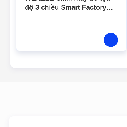
độ 3 chiều Smart Factory
Quality 4.0 đo lường công
nghiệp metrology đo quang
học CT công nghiệp đo
+
bánh răng coordinate
measuring machine máy đo
CMM kiểm tra kích thước đo
lường 3D đo không tiếp xúc
đo inline kiểm tra chất
lượng sản xuất metrology
4.0 giải pháp đo lường tự
động công nghệ đo lường
chính xác