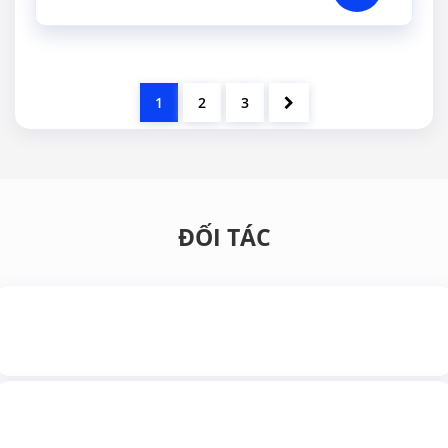
1
2
3
ĐỐI TÁC