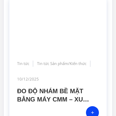
Tin tức
Tin tức Sản phẩm/Kiến thức
10/12/2025
ĐO ĐỘ NHÁM BỀ MẶT
BẰNG MÁY CMM – XU
HƯỚNG MỚI TRONG KIỂM
+
SOÁT CHẤT LƯỢNG