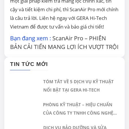
một giải pháp kiểm tra màng lọc chính xác, tin
cậy và tiết kiệm chi phí, thì ScanAir Pro mới chính
là câu trả lời. Liên hệ ngay với GERA Hi-Tech
Vietnam để được tư vấn và báo giá chi tiết!
Bạn đang xem :
ScanAir Pro – PHIÊN
BẢN CẢI TIẾN MANG LỢI ÍCH VƯỢT TRỘI
TIN TỨC MỚI
TÓM TẮT VỀ 5 DỊCH VỤ KỸ THUẬT
NỔI BẬT TẠI GERA HI-TECH
PHÒNG KỸ THUẬT – HIỆU CHUẨN
CỦA CÔNG TY TNHH CÔNG NGHỆ
CAO GERA VIỆT NAM ĐƯỢC CÔNG
DỊCH VỤ BẢO DƯỠNG VÀ SỬA