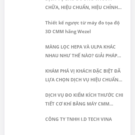
NHẬN ĐÁP ỨNG TIÊU CHUẨN
CHỮA, HIỆU CHUẨN, HIỆU CHỈNH
ISO/IEC 17025:2017
MÁY ĐO 3D CMM
Thiết kế ngược từ máy đo tọa độ
3D CMM hãng Wezel
MÀNG LỌC HEPA VÀ ULPA KHÁC
NHAU NHƯ THẾ NÀO? GIẢI PHÁP
NÀO PHÙ HỢP CHO PHÒNG SẠCH
KHÁM PHÁ VỊ KHÁCH ĐẶC BIỆT ĐÃ
DƯỢC PHẨM
LỰA CHỌN DỊCH VỤ HIỆU CHUẨN
TẠI GERA HI-TECH
DỊCH VỤ ĐO KIỂM KÍCH THƯỚC CHI
TIẾT CƠ KHÍ BẰNG MÁY CMM
CHÍNH XÁC CAO TẠI GERA HI-TECH
CÔNG TY TNHH I.D TECH VINA
VIỆT NAM