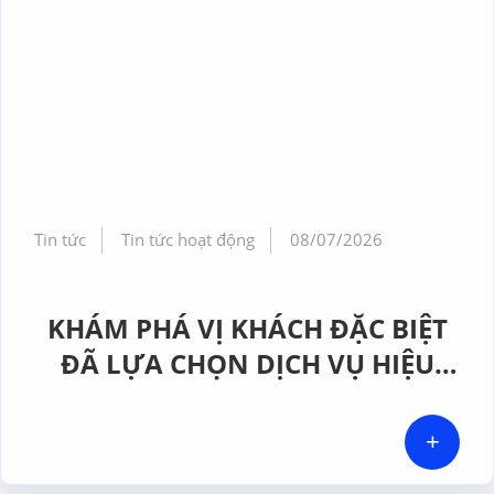
Tin tức
Tin tức hoạt động
08/07/2026
KHÁM PHÁ VỊ KHÁCH ĐẶC BIỆT
ĐÃ LỰA CHỌN DỊCH VỤ HIỆU
CHUẨN TẠI GERA HI-TECH
+