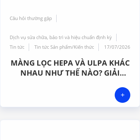
Câu hỏi thường gặp
Dịch vụ sửa chữa, bảo trì và hiệu chuẩn định kỳ
Tin tức
Tin tức Sản phẩm/Kiến thức
17/07/2026
MÀNG LỌC HEPA VÀ ULPA KHÁC
NHAU NHƯ THẾ NÀO? GIẢI
PHÁP NÀO PHÙ HỢP CHO
PHÒNG SẠCH DƯỢC PHẨM
+