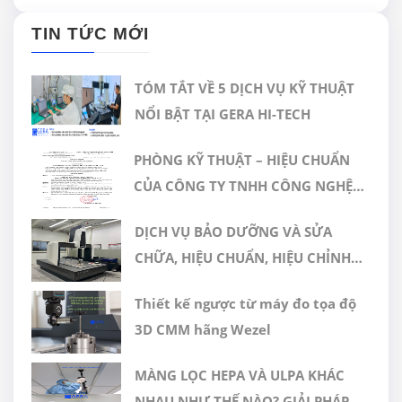
TIN TỨC MỚI
TÓM TẮT VỀ 5 DỊCH VỤ KỸ THUẬT
NỔI BẬT TẠI GERA HI-TECH
PHÒNG KỸ THUẬT – HIỆU CHUẨN
CỦA CÔNG TY TNHH CÔNG NGHỆ
CAO GERA VIỆT NAM ĐƯỢC CÔNG
DỊCH VỤ BẢO DƯỠNG VÀ SỬA
NHẬN ĐÁP ỨNG TIÊU CHUẨN
CHỮA, HIỆU CHUẨN, HIỆU CHỈNH
ISO/IEC 17025:2017
MÁY ĐO 3D CMM
Thiết kế ngược từ máy đo tọa độ
3D CMM hãng Wezel
MÀNG LỌC HEPA VÀ ULPA KHÁC
NHAU NHƯ THẾ NÀO? GIẢI PHÁP