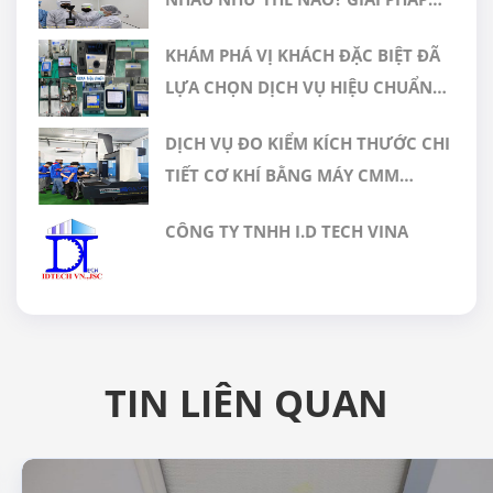
NÀO PHÙ HỢP CHO PHÒNG SẠCH
KHÁM PHÁ VỊ KHÁCH ĐẶC BIỆT ĐÃ
DƯỢC PHẨM
LỰA CHỌN DỊCH VỤ HIỆU CHUẨN
TẠI GERA HI-TECH
DỊCH VỤ ĐO KIỂM KÍCH THƯỚC CHI
TIẾT CƠ KHÍ BẰNG MÁY CMM
CHÍNH XÁC CAO TẠI GERA HI-TECH
CÔNG TY TNHH I.D TECH VINA
VIỆT NAM
TIN LIÊN QUAN